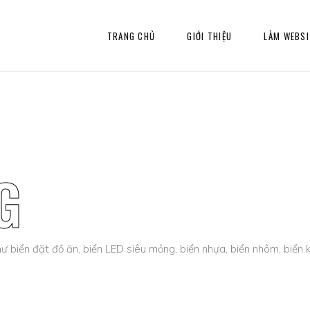
TRANG CHỦ
GIỚI THIỆU
LÀM WEBSI
G
ư biển đặt đồ ăn, biển LED siêu mỏng, biển nhựa, biển nhôm, biển k