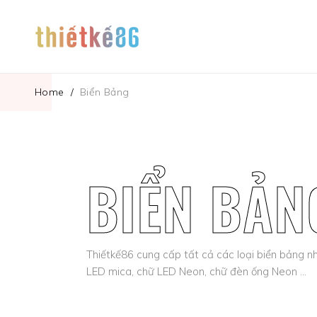
Home
/
Biển Bảng
BIỂN BẢN
Thiếtkế86 cung cấp tất cả các loại biển bảng nh
LED mica, chữ LED Neon, chữ đèn ống Neon …